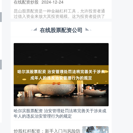
昆山股票配资是一种金融杠杆工具，允许投资者通
过借入资金来放大其投资规模。这为投资者提供了
在股市中获得更高收益的潜在机会。
可靠的股票配资 股票配资实盘实战，见证财富增长
在线股票配资公司
的奇迹
在线配资炒股
2024-12-18
股票配资，作为一种杠杆投资工具，为投资者提供
了放大收益的可能。通过实盘实战，我们可以亲身
体验配资的魅力，见证财富增长的奇
配资加盟代理模式解析与合规指南
在线配资炒股
2026-05-22
随着金融市场的不断发展，配资行业逐渐进入大众
视野，其中“配资加盟代理”模式因其低门槛、高回报
的特点吸引了众多投资者和创业
哈尔滨股票配资 治安管理处罚法将完善关于涉未成
炒股配资平台推荐，正规杠杆资金渠道
年人的违反治安管理行为的规定
在线配资炒股
2026-08-06
在股票市场中，配资是一种常见的杠杆投资方式，
炒股杠杆配资：新手入门与风险防