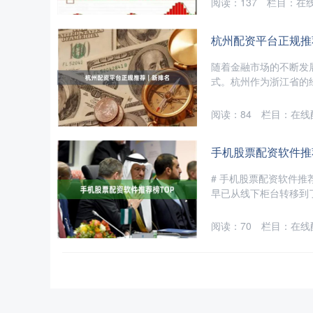
阅读：
137
栏目：
在
杭州配资平台正规推
随着金融市场的不断发
式。杭州作为浙江省的经
阅读：
84
栏目：
在线
手机股票配资软件推
# 手机股票配资软件推
早已从线下柜台转移到了
阅读：
70
栏目：
在线