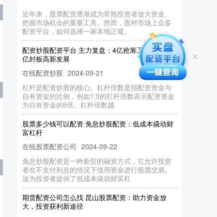
近年来，股票配资逐渐成为常熟投资者放大资金、
把握市场机会的重要工具。然而，面对市场上众多
配资平台，如何选择一家本地正规、
配资炒股配资平台 主力复盘：4亿抢筹工程建设 近3
亿封板高新发展
在线配资炒股
2024-09-21
杠杆是配资炒股的核心。杠杆倍数是指配资资金与
自有资金的比例，例如1:5的杠杆倍数表示配资资金
为自有资金的5倍。杠杆倍数越
股票多少钱可以配资 免息炒股配资：低成本撬动财
富杠杆
在线股票配资公司
2024-09-22
免息炒股配资是一种新型的融资方式，它允许投资
者在不支付利息的情况下借用资金进行股票交易。
这为投资者提供了低成本撬动财富杠
期货配资公司怎么找 昆山股票配资：助力资金放
大，投资获利新途径
在线配资炒股
2024-12-24