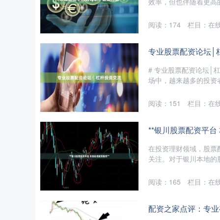
效率，但也伴随着更高的
阅读：
174
栏目：
在
专业股票配资论坛│
# 专业股票配资论坛
场中，越来越多的投资者
阅读：
151
栏目：
在
**银川股票配资平台
在投资理财领域，股票
关注。对于银川本地的股
阅读：
165
栏目：
在
配资之家点评：专业