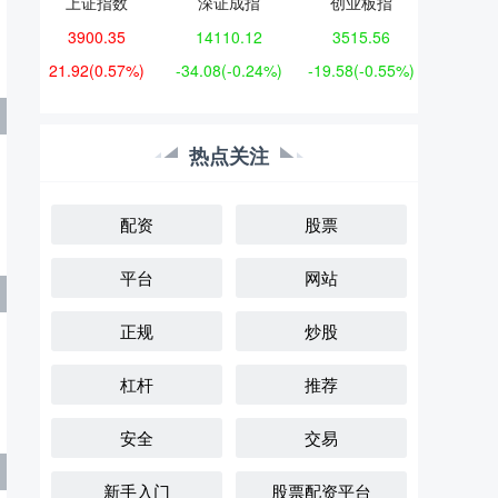
上证指数
深证成指
创业板指
3900.35
14110.12
3515.56
21.92
(0.57%)
-34.08
(-0.24%)
-19.58
(-0.55%)
热点关注
配资
股票
平台
网站
正规
炒股
杠杆
推荐
安全
交易
新手入门
股票配资平台