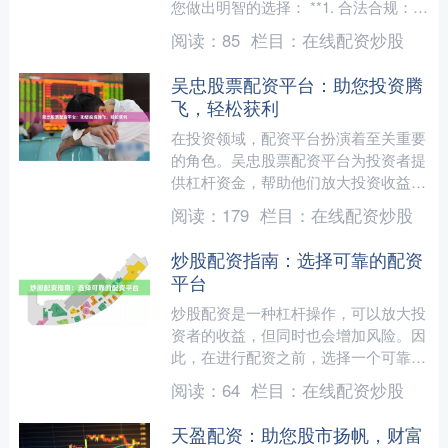
您做出明智的选择： **1. 合法合规：**
选择持有正规金融监管机构颁发牌照的
阅读：
85
栏目：
在线配资炒股
平台，确保其....
吴忠股票配资平台：助您投资腾
飞，轻松获利
在投资领域，配资平台扮演着至关重要
的角色。吴忠股票配资平台为投资者提
供杠杆资金，帮助他们放大投资收益，
实现财富增值。 **优势显著** * **资金
阅读：
179
栏目：
在线配资炒股
放大：**配....
炒股配资指南：选择可靠的配资
平台
炒股配资是一种杠杆操作，可以放大投
资者的收益，但同时也会增加风险。因
此，在进行配资之前，选择一个可靠的
配资平台至关重要。 **选择配资平台的
阅读：
64
栏目：
在线配资炒股
注意事项：** * ....
天盈配资：助您股市扬帆，财富