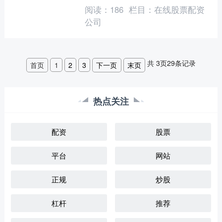
全可靠** 平台应拥有正规资质，受监管
阅读：
186
栏目：
在线股票配资
机构监督。资金托....
公司
共
3
页
29
条记录
首页
1
2
3
下一页
末页
热点关注
配资
股票
平台
网站
正规
炒股
杠杆
推荐