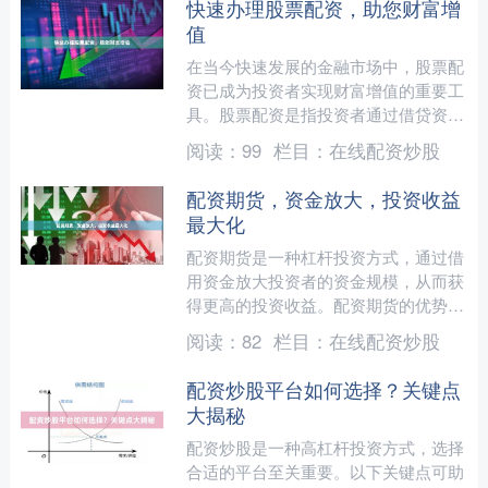
快速办理股票配资，助您财富增
值
在当今快速发展的金融市场中，股票配
资已成为投资者实现财富增值的重要工
具。股票配资是指投资者通过借贷资金
来放大投资规模，从而获得更高的收
阅读：
99
栏目：
在线配资炒股
益。 股票配资的优势显而易....
配资期货，资金放大，投资收益
最大化
配资期货是一种杠杆投资方式，通过借
用资金放大投资者的资金规模，从而获
得更高的投资收益。配资期货的优势在
于： * **资金放大：**配资可以放大投
阅读：
82
栏目：
在线配资炒股
资者的资金规模，....
配资炒股平台如何选择？关键点
大揭秘
配资炒股是一种高杠杆投资方式，选择
合适的平台至关重要。以下关键点可助