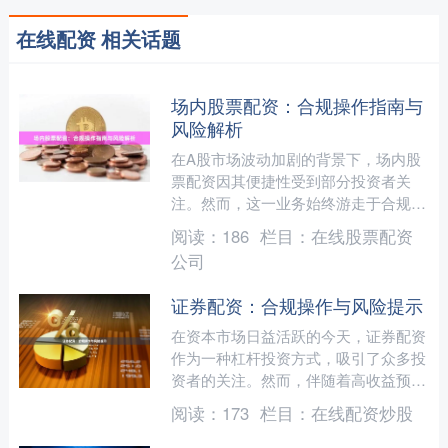
在线配资 相关话题
场内股票配资：合规操作指南与
风险解析
在A股市场波动加剧的背景下，场内股
票配资因其便捷性受到部分投资者关
注。然而，这一业务始终游走于合规与
风险的边缘。本文将从操作规范与潜在
阅读：
186
栏目：
在线股票配资
风险两个维度，为投资者提供....
公司
证券配资：合规操作与风险提示
在资本市场日益活跃的今天，证券配资
作为一种杠杆投资方式，吸引了众多投
资者的关注。然而，伴随着高收益预
期，配资业务也潜藏着不可忽视的风
阅读：
173
栏目：
在线配资炒股
险。本文将从合规操作与风险提....