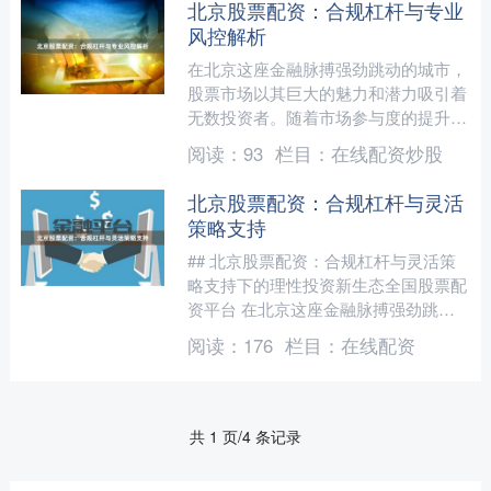
北京股票配资：合规杠杆与专业
风控解析
在北京这座金融脉搏强劲跳动的城市，
股票市场以其巨大的魅力和潜力吸引着
无数投资者。随着市场参与度的提升，
“股票配资”这一杠杆工具逐渐进入大众
阅读：
93
栏目：
在线配资炒股
视野。它如同一把双刃剑....
北京股票配资：合规杠杆与灵活
策略支持
## 北京股票配资：合规杠杆与灵活策
略支持下的理性投资新生态全国股票配
资平台 在北京这座金融脉搏强劲跳动
的城市，股票市场以其独特的魅力吸引
阅读：
176
栏目：
在线配资
着无数投资者的目光。随....
共 1 页/4 条记录