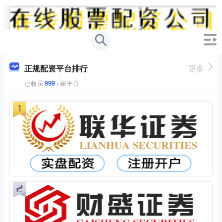
正规配资平台排行
更多
已收录
999
+家平台