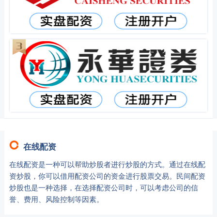
在线配资
在线配资是一种可以帮助炒股者进行炒股的方式。通过在线配
资炒股，你可以借用配资公司的资金进行股票交易。民间配资
炒股也是一种选择，在选择配资公司时，可以考虑公司的信
誉、费用、风险控制等因素。