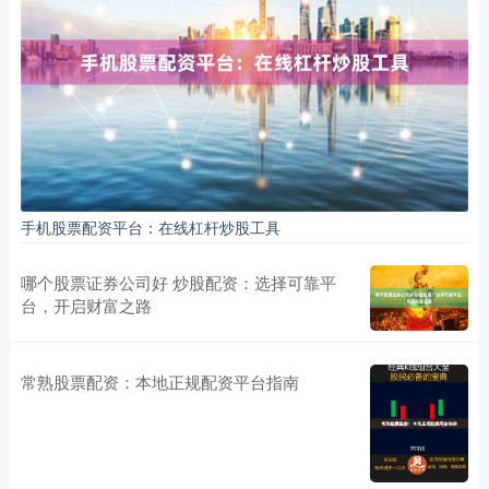
手机股票配资平台：在线杠杆炒股工具
哪个股票证券公司好 炒股配资：选择可靠平
台，开启财富之路
常熟股票配资：本地正规配资平台指南