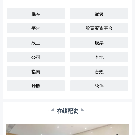
推荐
配资
平台
股票配资平台
线上
股票
公司
本地
指南
合规
炒股
软件
在线配资