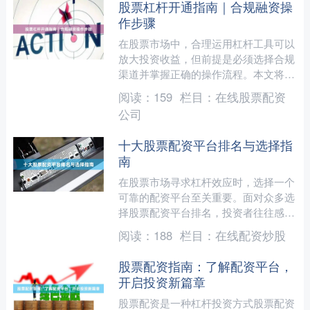
股票杠杆开通指南｜合规融资操
作步骤
在股票市场中，合理运用杠杆工具可以
放大投资收益，但前提是必须选择合规
渠道并掌握正确的操作流程。本文将为
您详细梳理股票杠杆的开通方法，帮助
阅读：
159
栏目：
在线股票配资
您在合法框架内完成融资操....
公司
十大股票配资平台排名与选择指
南
在股票市场寻求杠杆效应时，选择一个
可靠的配资平台至关重要。面对众多选
择股票配资平台排名，投资者往往感到
困惑。本文旨在提供一份清晰的排名参
阅读：
188
栏目：
在线配资炒股
考与选择指南，助您做出明....
股票配资指南：了解配资平台，
开启投资新篇章
股票配资是一种杠杆投资方式股票配资