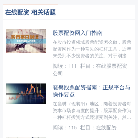
在线配资 相关话题
股票配资网入门指南
在股市投资领域股票配资怎么做，股票
配资网作为一种常见的杠杆工具，近年
来受到不少投资者的关注。对于刚接触
这一概念的新手来说，了解其基本原
阅读：
111
栏目：
在线股票配资
理、操作流程以及潜在风险至....
公司
襄樊股票配资指南：正规平台与
操作要点
在襄樊（现襄阳）地区，随着投资者对
资本市场参与度的提升，股票配资作为
一种杠杆投资方式逐渐受到关注。然
而，配资市场鱼龙混杂，如何选择正规
阅读：
115
栏目：
在线配资
平台并掌握操作要点，成为投....