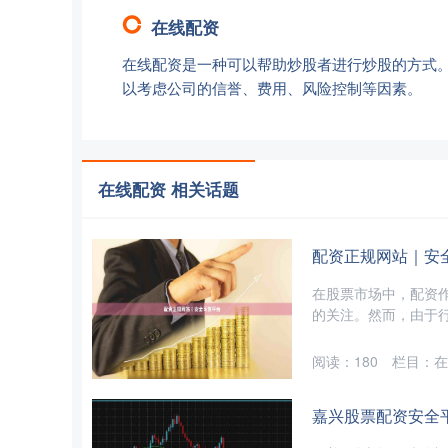
在线配资
在线配资是一种可以帮助炒股者进行炒股的方式
以考虑公司的信誉、费用、风险控制等因素。
在线配资 相关话题
配资正规网站｜安
在股票市场中，配资
的关注。然而，由于行
阅读：
180
栏目：
在
嘉兴股票配资安全