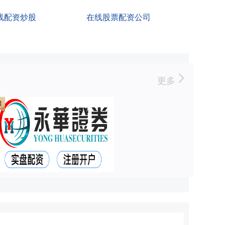
线配资炒股
在线股票配资公司
更多