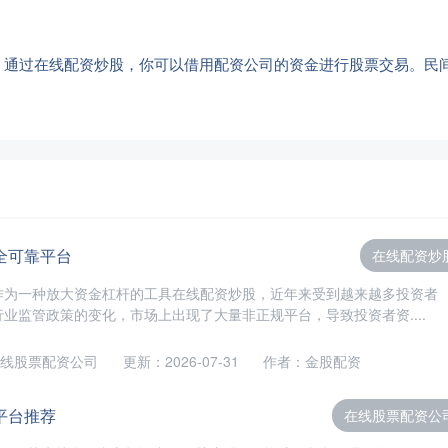
。通过在线配资炒股，你可以借用配资公司的资金进行股票交易。民
全可靠平台
在线配资炒
作为一种放大资金杠杆的工具在线配资炒股，近年来受到越来越多投资者
业监管政策的变化，市场上出现了大量非正规平台，导致投资者资....
线股票配资公司
更新：2026-07-31
作者：金股配资
平台推荐
在线股票配资公