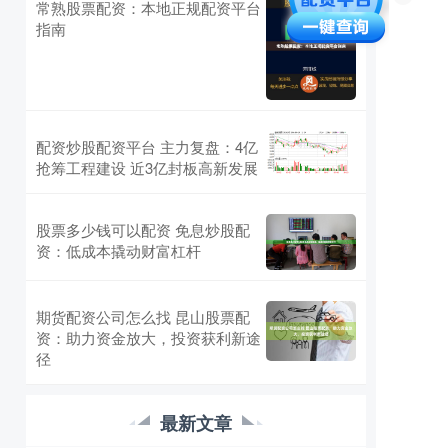
常熟股票配资：本地正规配资平台
指南
配资炒股配资平台 主力复盘：4亿
抢筹工程建设 近3亿封板高新发展
股票多少钱可以配资 免息炒股配
资：低成本撬动财富杠杆
期货配资公司怎么找 昆山股票配
资：助力资金放大，投资获利新途
径
最新文章