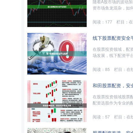
随着A股市场的波动
资市场鱼龙混杂，如何
阅读：
177
栏目：
在
线下股票配资安全
在股票投资领域，配
场发展，线下配资平台
阅读：
85
栏目：
在
和田股票配资，安
在股票投资领域股票
配资选股作为专业的配
阅读：
57
栏目：
在
股票配资首选，安