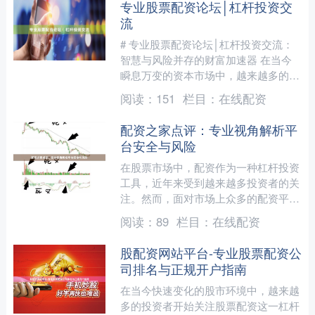
专业股票配资论坛│杠杆投资交
流
# 专业股票配资论坛│杠杆投资交流：
智慧与风险并存的财富加速器 在当今
瞬息万变的资本市场中，越来越多的投
资者开始关注杠杆投资这一高效但高风
阅读：
151
栏目：
在线配资
险的财富增值方式。作为....
配资之家点评：专业视角解析平
台安全与风险
在股票市场中，配资作为一种杠杆投资
工具，近年来受到越来越多投资者的关
注。然而，面对市场上众多的配资平
台，如何辨别其安全性与风险，成为投
阅读：
89
栏目：
在线配资
资者必须面对的重要课题。本....
股配资网站平台-专业股票配资公
司排名与正规开户指南
在当今快速变化的股市环境中，越来越
多的投资者开始关注股票配资这一杠杆