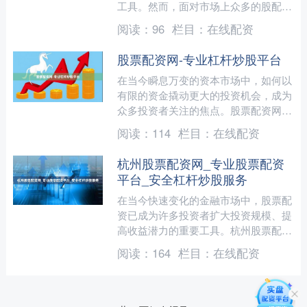
工具。然而，面对市场上众多的股配资
网站平台在线配资炒股，如何选择一家
阅读：
96
栏目：
在线配资
专业、安全、正规的股票配....
股票配资网-专业杠杆炒股平台
在当今瞬息万变的资本市场中，如何以
有限的资金撬动更大的投资机会，成为
众多投资者关注的焦点。股票配资网-
专业杠杆炒股平台，正是为解决这一需
阅读：
114
栏目：
在线配资
求而生的金融工具。它通过....
杭州股票配资网_专业股票配资
平台_安全杠杆炒股服务
在当今快速变化的金融市场中，股票配
资已成为许多投资者扩大投资规模、提
高收益潜力的重要工具。杭州股票配资
网作为专业的股票配资平台，致力于为
阅读：
164
栏目：
在线配资
投资者提供安全可靠的杠杆....